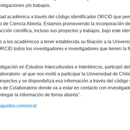
stigaciones y/o trabajos.
lidad académica a través del código identificador ORCID que perm
to de Ciencia Abierta. Estamos promoviendo la incorporación d
cción científica, incluso sus proyectos y trabajos, bajo este ide
do a los académicos a tener establecida su filiación a la Univ
RCID todos los investigadores e investigadores que tienen la fi
tigación en Estudios Interculturales e Interétnicos, participó d
boratorio -al que nos invitó a participar la Universidad de Chile
proyectos y se disponibiliza esa información a través del código 
ma de Colaboratorio donde va a estar en contacto con investigad
tregar la información de forma abierta”.
libguides.com/orcid