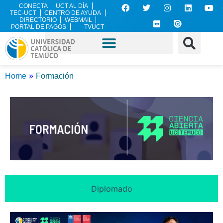
CONECTA
UCT AL DÍA
TEC-UCT
CENTRO DE AYUDA
DIRECTORIO
WEBMAIL
PORTAL DE PAGOS
TVUCT
Home
»
Formación
Formación
Diplomado