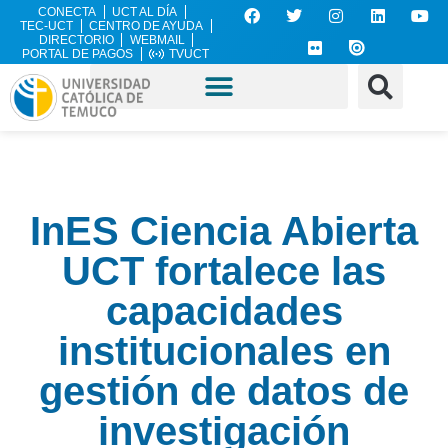
CONECTA
UCT AL DÍA
TEC-UCT
CENTRO DE AYUDA
DIRECTORIO
WEBMAIL
PORTAL DE PAGOS
TVUCT
InES Ciencia Abierta
UCT fortalece las
capacidades
institucionales en
gestión de datos de
investigación