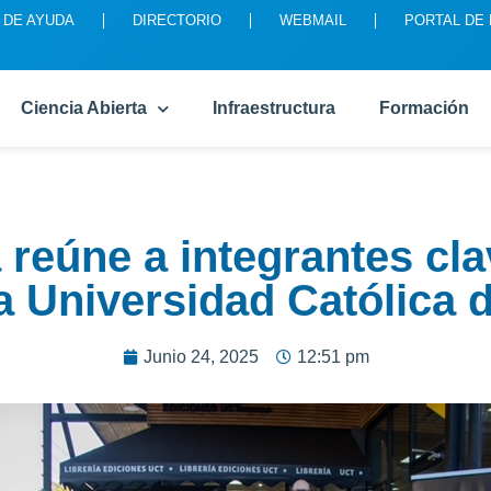
 DE AYUDA
DIRECTORIO
WEBMAIL
PORTAL DE
Ciencia Abierta
Infraestructura
Formación
 reúne a integrantes cla
la Universidad Católica
Junio 24, 2025
12:51 pm