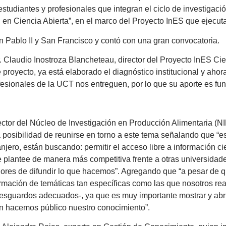
tudiantes y profesionales que integran el ciclo de investigació
l en Ciencia Abierta”, en el marco del Proyecto InES que ejecut
n Pablo II y San Francisco y contó con una gran convocatoria.
r. Claudio Inostroza Blancheteau, director del Proyecto InES Ci
proyecto, ya está elaborado el diagnóstico institucional y aho
esionales de la UCT nos entreguen, por lo que su aporte es fu
rector del Núcleo de Investigación en Producción Alimentaria (NI
 posibilidad de reunirse en torno a este tema señalando que “est
njero, están buscando: permitir el acceso libre a información cie
se plantee de manera más competitiva frente a otras universidad
dores de difundir lo que hacemos”. Agregando que “a pesar de 
rmación de temáticas tan específicas como las que nosotros rea
esguardos adecuados-, ya que es muy importante mostrar y abri
én hacemos público nuestro conocimiento”.