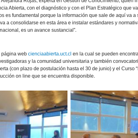
ía Alejandra Rojas, experta en Gestión de Conocimiento, quien 
cia Abierta, con el diagnóstico y con el Plan Estratégico que 
s es fundamental porque la información que sale de aquí va a 
va a consolidarse en esta área e instalar estándares y normativa
rnacional, es un avance sustancial”.
la página web
cienciaabierta.uct.cl
en la cual se pueden encontra
nvestigadoras y la comunidad universitaria y también convocato
ta (con plazo de postulación hasta el 30 de junio) y el Curso “In
rucción on line que se encuentra disponible.