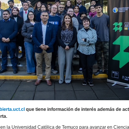
ierta.uct.cl
que tiene información de interés además de act
rta.
n en la Universidad Católica de Temuco para avanzar en Ciencia 