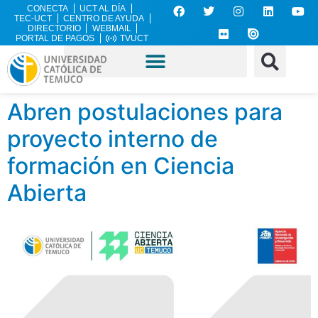
CONECTA
UCT AL DÍA
TEC-UCT
CENTRO DE AYUDA
DIRECTORIO
WEBMAIL
PORTAL DE PAGOS
TVUCT
Abren postulaciones para
proyecto interno de
formación en Ciencia
Abierta