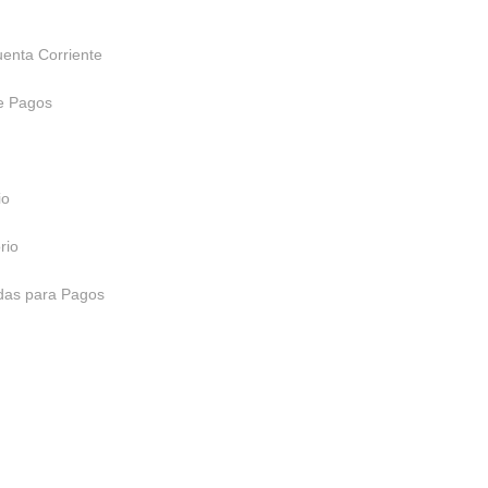
uenta Corriente
e Pagos
io
rio
adas para Pagos